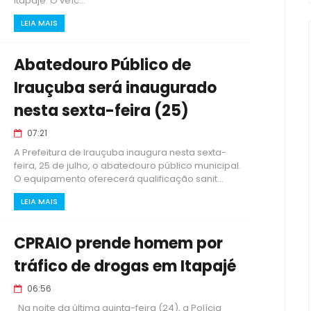
Itapajé. O veíc...
LEIA MAIS
Abatedouro Público de
Irauçuba será inaugurado
nesta sexta-feira (25)
07:21
A Prefeitura de Irauçuba inaugura nesta sexta-
feira, 25 de julho, o abatedouro público municipal.
O equipamento oferecerá qualificação sanit...
LEIA MAIS
CPRAIO prende homem por
tráfico de drogas em Itapajé
06:56
Na noite da última quinta-feira (24), a Polícia