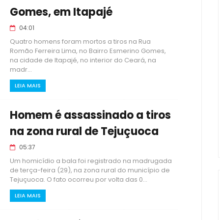
Gomes, em Itapajé
04:01
Quatro homens foram mortos a tiros na Rua
Romão Ferreira Lima, no Bairro Esmerino Gomes,
na cidade de Itapajé, no interior do Ceará, na
madr...
LEIA MAIS
Homem é assassinado a tiros
na zona rural de Tejuçuoca
05:37
Um homicídio a bala foi registrado na madrugada
de terça-feira (29), na zona rural do município de
Tejuçuoca. O fato ocorreu por volta das 0...
LEIA MAIS