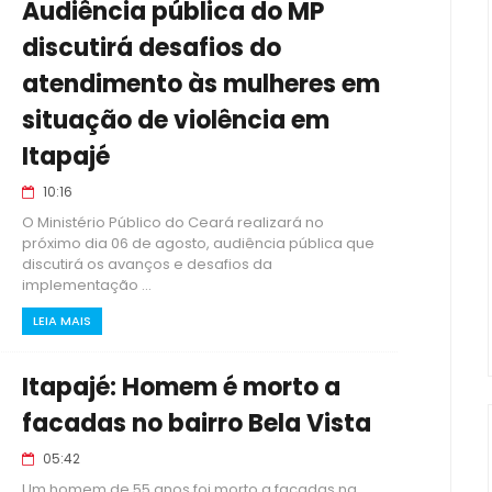
Audiência pública do MP
discutirá desafios do
atendimento às mulheres em
situação de violência em
Itapajé
10:16
O Ministério Público do Ceará realizará no
próximo dia 06 de agosto, audiência pública que
discutirá os avanços e desafios da
implementação ...
LEIA MAIS
Itapajé: Homem é morto a
facadas no bairro Bela Vista
05:42
Um homem de 55 anos foi morto a facadas na