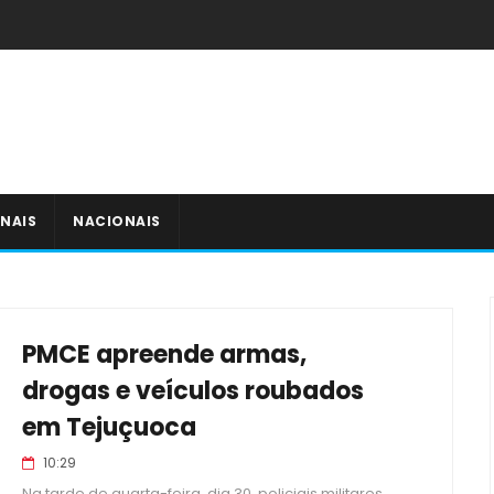
NAIS
NACIONAIS
PMCE apreende armas,
drogas e veículos roubados
em Tejuçuoca
10:29
Na tarde de quarta-feira, dia 30, policiais militares