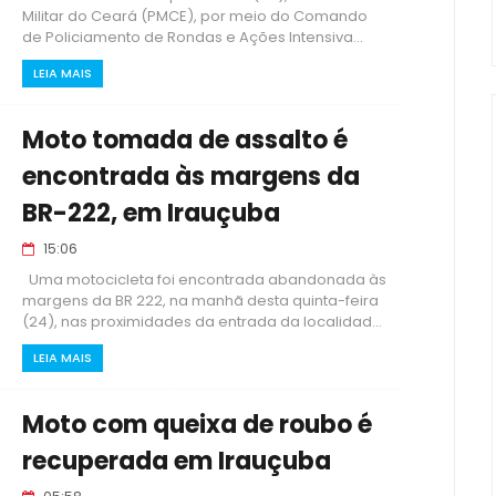
Militar do Ceará (PMCE), por meio do Comando
de Policiamento de Rondas e Ações Intensiva...
LEIA MAIS
Moto tomada de assalto é
encontrada às margens da
BR-222, em Irauçuba
15:06
Uma motocicleta foi encontrada abandonada às
margens da BR 222, na manhã desta quinta-feira
(24), nas proximidades da entrada da localidad...
LEIA MAIS
Moto com queixa de roubo é
recuperada em Irauçuba