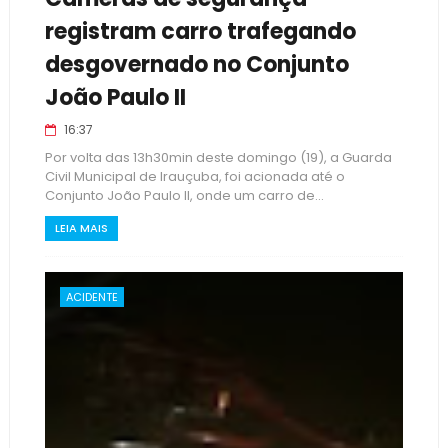
registram carro trafegando
desgovernado no Conjunto
João Paulo II
16:37
Por volta das 13h30min deste domingo (19), a Guarda
Civil Municipal de Irauçuba, foi acionada até o
Conjunto João Paulo II, onde um carro de...
LEIA MAIS
ACIDENTE