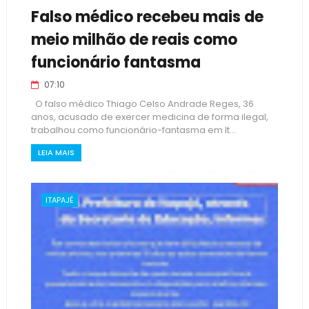
Falso médico recebeu mais de
meio milhão de reais como
funcionário fantasma
07:10
O falso médico Thiago Celso Andrade Reges, 36
anos, acusado de exercer medicina de forma ilegal,
trabalhou como funcionário-fantasma em It...
LEIA MAIS
ITAPAJÉ