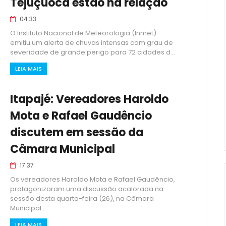
Tejuçuoca estão na relação
04:33
O Instituto Nacional de Meteorologia (Inmet)
emitiu um alerta de chuvas intensas com grau de
severidade de grande perigo para 72 cidades d...
LEIA MAIS
Itapajé: Vereadores Haroldo
Mota e Rafael Gaudêncio
discutem em sessão da
Câmara Municipal
17:37
Os vereadores Haroldo Mota e Rafael Gaudêncio,
protagonizaram uma discussão acalorada na
sessão desta quarta-feira (26), na Câmara
Municipal...
LEIA MAIS