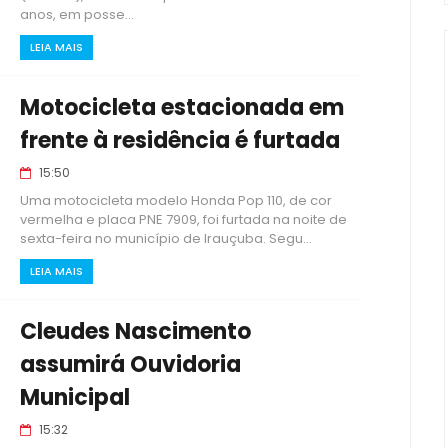
anos, em posse...
LEIA MAIS
Motocicleta estacionada em
frente à residência é furtada
15:50
Uma motocicleta modelo Honda Pop 110, de cor
vermelha e placa PNE 7909, foi furtada na noite de
sexta-feira no município de Irauçuba. Segu...
LEIA MAIS
Cleudes Nascimento
assumirá Ouvidoria
Municipal
15:32