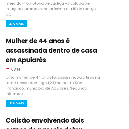
meio da Promotoria de Justiça Vinculada de
Irauçuba, promove, no próximo dia 10 de março,
a...
LEIA MAIS
Mulher de 44 anos é
assassinada dentro de casa
em Apuiarés
08:14
Uma mulher de 44 anos foi assassinada a tiros na
tarde desse domingo (23) no bairro São
Francisco, município de Apuiarés. Segundo
informaç...
LEIA MAIS
Colisão envolvendo dois