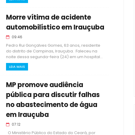
Morre vítima de acidente
automobilístico em Irauçuba
09:46
Pedro Rui Gonçalves Gomes, 63 anos, residente
do distrito de Campinas, Irauçuba. Faleceu na
noite dessa segunda-feira (24) em um hospital...
LEIA MAIS
MP promove audiência
pública para discutir falhas
no abastecimento de água
em Irauçuba
07:12
O Ministério Público do Estado do Ceará, por