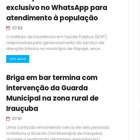
exclusivo no WhatsApp para
atendimento à população
07:53
O Instituto de Excelência em Saúde Pública (IESP),
responsável pelo gerenciamento do serviço de
atenção básica no município de Itapajé, anun...
LEIA MAIS
Briga em bar termina com
intervenção da Guarda
Municipal na zona rural de
Irauçuba
07:51
Uma confusão envolvendo cerca de seis pessoas
mobilizou a Guarda Civil Municipal de Irauçuba,
durante a realização de torneio esportivo na l...