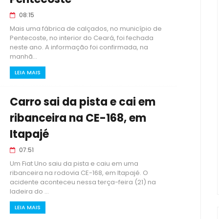
08:15
Mais uma fábrica de calçados, no município de
Pentecoste, no interior do Ceará, foi fechada
neste ano. A informação foi confirmada, na
manhã...
LEIA MAIS
Carro sai da pista e cai em
ribanceira na CE-168, em
Itapajé
07:51
Um Fiat Uno saiu da pista e caiu em uma
ribanceira na rodovia CE-168, em Itapajé. O
acidente aconteceu nessa terça-feira (21) na
ladeira do ...
LEIA MAIS