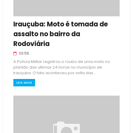
Irauçuba: Moto é tomada de
assalto no bairro da
Rodoviária
03:55
A Polícia Militar registrou o roubo de uma moto no
plantão das ultimas 24 horas no município de
Irauçuba. O fato aconteceu por volta das...
LEIA MAIS