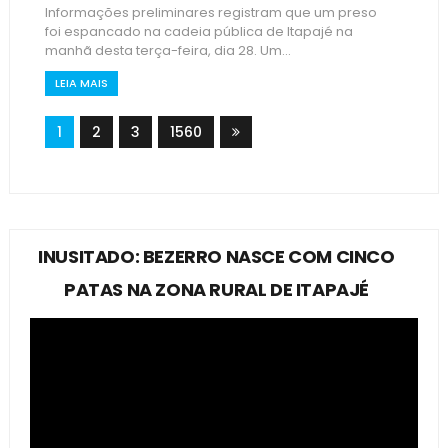
Informações preliminares registram que um preso
foi espancado na cadeia pública de Itapajé na
manhã desta terça-feira, dia 28. Um...
LEIA MAIS
1
2
3
1560
INUSITADO: BEZERRO NASCE COM CINCO
PATAS NA ZONA RURAL DE ITAPAJÉ