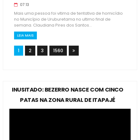
07:13
Mais uma pessoa foi vitima de tentativa de homicídio
no Município de Uruburetama no ultimo final de
semana. Claudiana Pires dos Santos...
LEIA MAIS
1
2
3
1560
INUSITADO: BEZERRO NASCE COM CINCO
PATAS NA ZONA RURAL DE ITAPAJÉ