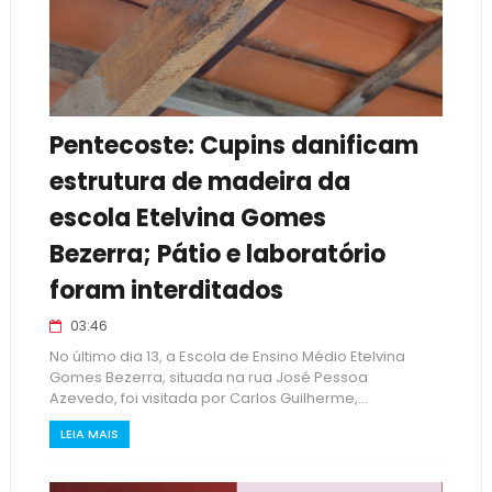
Pentecoste: Cupins danificam
estrutura de madeira da
escola Etelvina Gomes
Bezerra; Pátio e laboratório
foram interditados
03:46
No último dia 13, a Escola de Ensino Médio Etelvina
Gomes Bezerra, situada na rua José Pessoa
Azevedo, foi visitada por Carlos Guilherme,...
LEIA MAIS