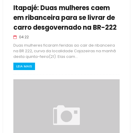
Itapajé: Duas mulheres caem
em ribanceira para se livrar de
carro desgovernado na BR-222
04:22
Duas mulheres ficaram feridas ao cair de ribanceira
na BR 222, curva da localidade Cajazeiras na manhã
desta quinta-feira(21). Elas cam...
LEIA MAIS