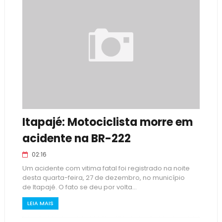
Itapajé: Motociclista morre em
acidente na BR-222
02:16
Um acidente com vitima fatal foi registrado na noite
desta quarta-feira, 27 de dezembro, no município
de Itapajé. O fato se deu por volta...
LEIA MAIS