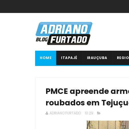
HOME
ITAPAJÉ
IRAUÇUBA
REGIO
PMCE apreende arma
roubados em Tejuç
ADRIANO FURTADO
10:29