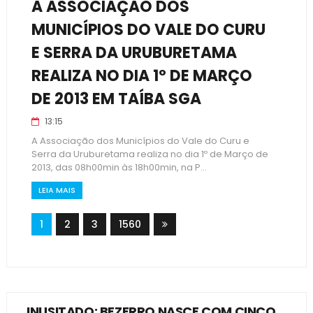
A ASSOCIAÇÃO DOS
MUNICÍPIOS DO VALE DO CURU
E SERRA DA URUBURETAMA
REALIZA NO DIA 1º DE MARÇO
DE 2013 EM TAÍBA SGA
13:15
A Associação dos Municípios do Vale do Curu e
Serra da Uruburetama realiza no dia 1º de Março de
2013, das 08h00min às 18h00min, na P...
LEIA MAIS
1
2
3
1560
INUSITADO: BEZERRO NASCE COM CINCO