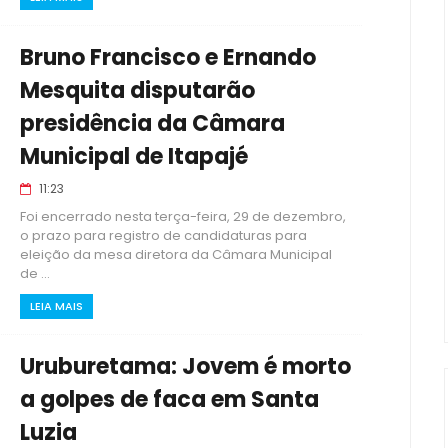
Bruno Francisco e Ernando
Mesquita disputarão
presidência da Câmara
Municipal de Itapajé
11:23
Foi encerrado nesta terça-feira, 29 de dezembro,
o prazo para registro de candidaturas para
eleição da mesa diretora da Câmara Municipal
de ...
LEIA MAIS
Uruburetama: Jovem é morto
a golpes de faca em Santa
Luzia