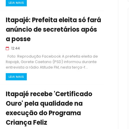
LEIA MAIS
Itapajé: Prefeita eleita só fará
anúncio de secretários após
a posse
12:44
Foto: Reprodução Facebook A prefeita eleita de
Itapajé, Gorete Caetano (PSD) informou durante
entrevista a rádio Atitude FM, nesta terça-f...
LEIA MAIS
Itapajé recebe 'Certificado
Ouro' pela qualidade na
execução do Programa
Criança Feliz