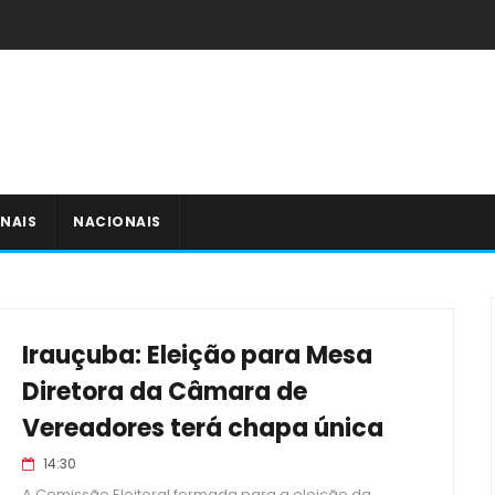
NAIS
NACIONAIS
Irauçuba: Eleição para Mesa
Diretora da Câmara de
Vereadores terá chapa única
14:30
A Comissão Eleitoral formada para a eleição da