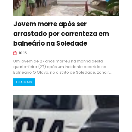
Jovem morre após ser
arrastado por correnteza em
balneário na Soledade
10:15
Um jovem de 27 anos morreu na manhã desta
quarta-feira (27) após um incidente ocorrido no
Balneário O Olavo, no distrito de Soledade, zona r...
LEIA MAIS