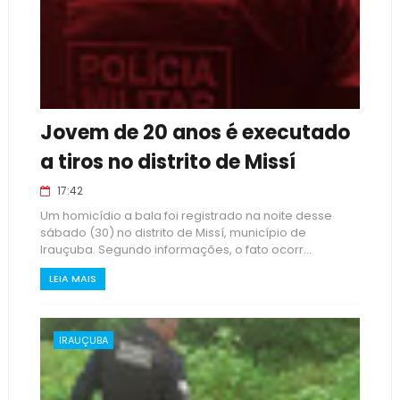
Jovem de 20 anos é executado
a tiros no distrito de Missí
17:42
Um homicídio a bala foi registrado na noite desse
sábado (30) no distrito de Missí, município de
Irauçuba. Segundo informações, o fato ocorr...
LEIA MAIS
IRAUÇUBA