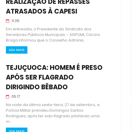
REALIZAÇÃO DE REPASSES
ATRASADOS À CAPESI
11:05
Em entrevista, o Presidente do Sindicato dos
Servidores Públicos Municipais – SISPUMI, Cid Lira
Braga informou que o Conselho Adminis...
LEIA MAIS
TEJUÇUOCA: HOMEM É PRESO
APÓS SER FLAGRADO
DIRIGINDO BÊBADO
05:17
Na noite da última sexta-feira, 27 de setembro, a
Polícia Militar prendeu Domingos Santos
Rodrigues, após ter sido flagrado pilotando uma
m...
LEIA MAIS