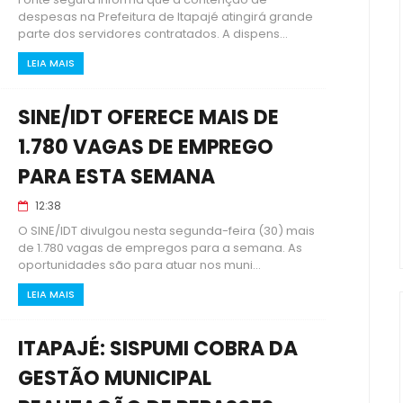
despesas na Prefeitura de Itapajé atingirá grande
parte dos servidores contratados. A dispens...
LEIA MAIS
SINE/IDT OFERECE MAIS DE
1.780 VAGAS DE EMPREGO
PARA ESTA SEMANA
12:38
O SINE/IDT divulgou nesta segunda-feira (30) mais
de 1.780 vagas de empregos para a semana. As
oportunidades são para atuar nos muni...
LEIA MAIS
ITAPAJÉ: SISPUMI COBRA DA
GESTÃO MUNICIPAL