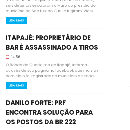
seis detentos escalaram o Muro do presidio do
município de São Luiz do Curu e fugiram. Viatu...
LEIA MAIS
ITAPAJÉ: PROPRIETÁRIO DE
BAR É ASSASSINADO A TIROS
14:56
O Ronda do Quarteirão de Itapajé, informa
através de sua página no facebook que mais um
homicídio foi registrado no município de Itapa...
LEIA MAIS
DANILO FORTE: PRF
ENCONTRA SOLUÇÃO PARA
OS POSTOS DA BR 222