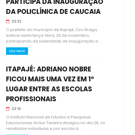
PARTICIPA DA INAUGURAÇÃO
DA POLICLÍNICA DE CAUCAIA
03:32
O prefeito do município de Itapajé, Ciro Braga,
esteve nesta terça-feira, 26 de novembro,
participando da solenidade de inauguração d...
LEIA MAIS
ITAPAJÉ: ADRIANO NOBRE
FICOU MAIS UMA VEZ EM 1º
LUGAR ENTRE AS ESCOLAS
PROFISSIONAIS
03:19
O Instituto Nacional de Estudos e Pesquisas
Educacionais Anísio Teixeira divulgou no dia 26, os
resultados individuais e por escola d...