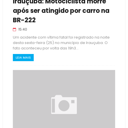
Irauçuba: Motociclista morre
após ser atingido por carro na
BR-222
15:40
Um acidente com vítima fatal foi registrado na noite
desta sexta-feira (25) no município de Irauçuba. O
fato aconteceu por volta das 19h3...
LEIA MAIS