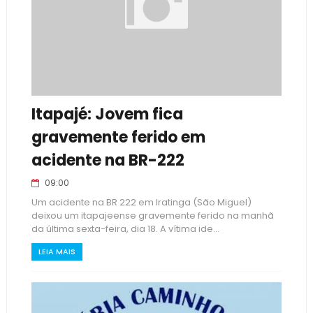
Itapajé: Jovem fica
gravemente ferido em
acidente na BR-222
09:00
Um acidente na BR 222 em Iratinga (São Miguel)
deixou um itapajeense gravemente ferido na manhã
da última sexta-feira, dia 18. A vítima ide...
LEIA MAIS