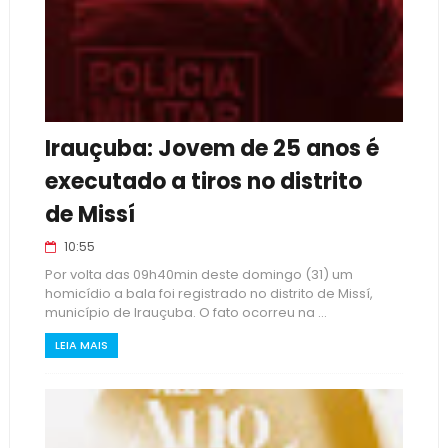
Irauçuba: Jovem de 25 anos é
executado a tiros no distrito
de Missí
10:55
Por volta das 09h40min deste domingo (31) um
homicídio a bala foi registrado no distrito de Missí,
município de Irauçuba. O fato ocorreu na ...
LEIA MAIS