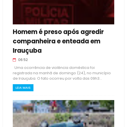
Homem é preso após agredir
companheira e enteada em
Irauçuba
06:52
Uma ocorrência de violência doméstica foi
registrada na manhã de domingo (24), no município
de Irauçuba. O fato ocorreu por volta das 09h3...
LEIA MAIS