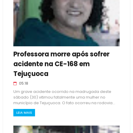
Professora morre após sofrer
acidente na CE-168 em
Tejuçuoca
05:18
Um grave acidente ocorrido na madrugada deste
sábado (30) vitimou fatalmente uma mulher no
município de Tejuçuoca. O fato ocorreu na rodovia...
LEIA MAIS