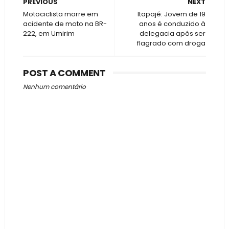
PREVIOUS
NEXT
Motociclista morre em
Itapajé: Jovem de 19
acidente de moto na BR-
anos é conduzido à
222, em Umirim
delegacia após ser
flagrado com droga
POST A COMMENT
Nenhum comentário