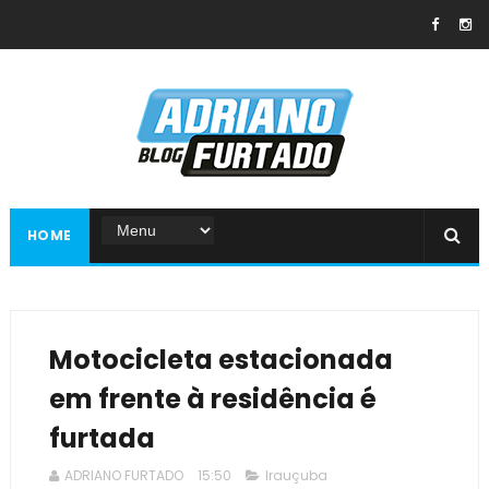
HOME
Motocicleta estacionada
em frente à residência é
furtada
ADRIANO FURTADO
15:50
Irauçuba