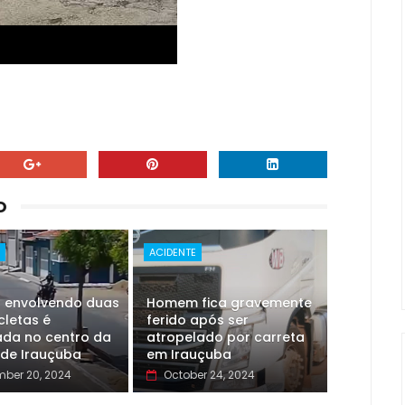
O
E
ACIDENTE
o envolvendo duas
Homem fica gravemente
cletas é
ferido após ser
ada no centro da
atropelado por carreta
 de Irauçuba
em Irauçuba
ber 20, 2024
October 24, 2024