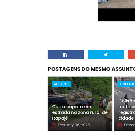
POSTAGENS DO MESMO ASSUNT
ACIDENTE
ACIDENT
Colisã
Carro capota em
motoci
estrada na zona rural de
registr
Itapajé
cidade
February 06, 2025
Decem