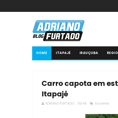
HOME
ITAPAJÉ
IRAUÇUBA
REGIO
Carro capota em est
Itapajé
ADRIANO FURTADO
09:48
Acidente