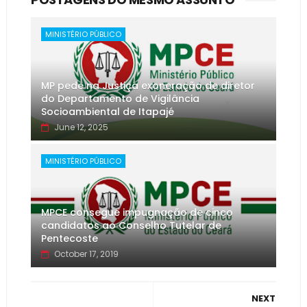
MINISTÉRIO PÚBLICO
MP pede na Justiça exoneração de diretor
do Departamento de Vigilância
Socioambiental de Itapajé
June 12, 2025
MINISTÉRIO PÚBLICO
MPCE consegue impugnação de cinco
candidatos ao Conselho Tutelar de
Pentecoste
October 17, 2019
NEXT