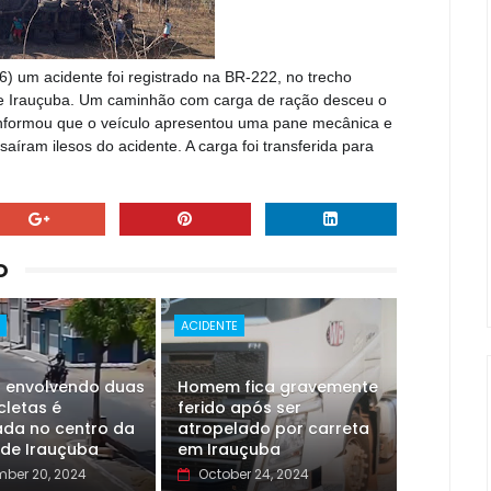
16) um acidente foi registrado na BR-222, no trecho
 de Irauçuba. Um caminhão com carga de ração desceu o
nformou que o veículo apresentou uma pane mecânica e
aíram ilesos do acidente. A carga foi transferida para
O
E
ACIDENTE
o envolvendo duas
Homem fica gravemente
cletas é
ferido após ser
ada no centro da
atropelado por carreta
 de Irauçuba
em Irauçuba
ber 20, 2024
October 24, 2024