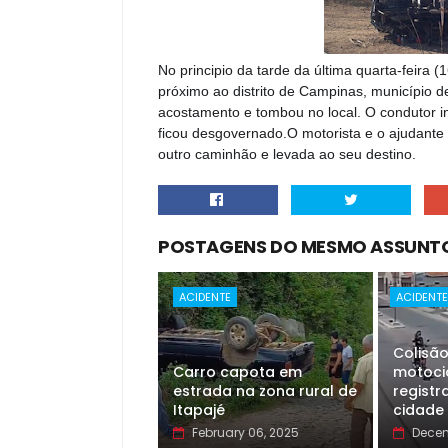
No principio da tarde da última quarta-feira (
próximo ao distrito de Campinas, município
acostamento e tombou no local.
O condutor i
ficou desgovernado.O motorista e o ajudante s
outro caminhão e levada ao seu destino.
POSTAGENS DO MESMO ASSUNT
ACIDENTE
ACIDENT
Colisã
Carro capota em
motoci
estrada na zona rural de
registr
Itapajé
cidade
February 06, 2025
Decem