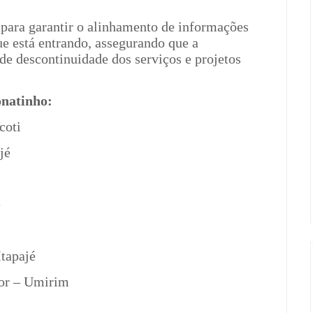
 para garantir o alinhamento de informações
que está entrando, assegurando que a
de descontinuidade dos serviços e projetos
onatinho:
coti
jé
é
Itapajé
ior – Umirim