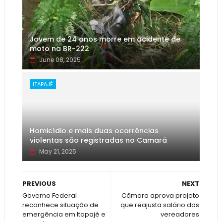
Jovem de 24 anos morre em acidente de
moto na BR-222
June 08, 2025
ITAPAJÉ
Homicídio e mais duas ocorrências
violentas são registradas no Camará
May 21, 2025
PREVIOUS
NEXT
Governo Federal
Câmara aprova projeto
reconhece situação de
que reajusta salário dos
emergência em Itapajé e
vereadores