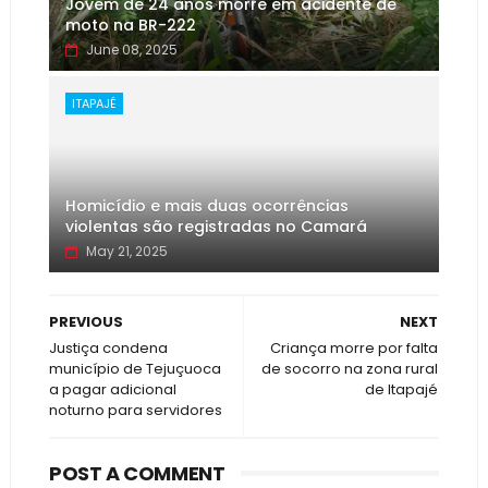
Jovem de 24 anos morre em acidente de
moto na BR-222
June 08, 2025
ITAPAJÉ
Homicídio e mais duas ocorrências
violentas são registradas no Camará
May 21, 2025
PREVIOUS
NEXT
Justiça condena
Criança morre por falta
município de Tejuçuoca
de socorro na zona rural
a pagar adicional
de Itapajé
noturno para servidores
POST A COMMENT