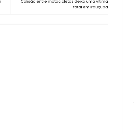
m
Colisão entre motocicletas deixa uma vítima
fatal em Irauçuba