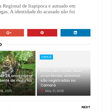
a Regional de Itapipoca e autuado em
rogas. A identidade do acusado não foi
O
ITAPAJÉ
Homicídio e mais duas
de 24 anos morre
ocorrências violentas
dente de moto na
são registradas no
Camará
08, 2025
May 21, 2025
NEXT