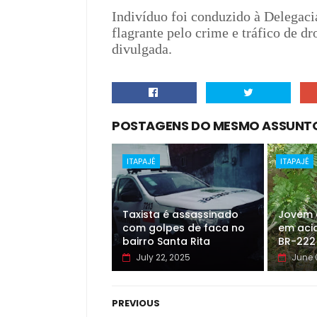
Indivíduo foi conduzido à Delegaci
flagrante pelo crime e tráfico de d
divulgada.
POSTAGENS DO MESMO ASSUNT
ITAPAJÉ
ITAPAJÉ
Taxista é assassinado
Jovem 
com golpes de faca no
em aci
bairro Santa Rita
BR-222
July 22, 2025
June 
PREVIOUS