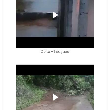
Coité - Irauçuba