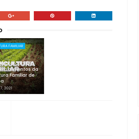
O
URA FAMILIAR
mprará R$ 1,3
 em alimentos da
tura Familiar de
ba
07, 2021