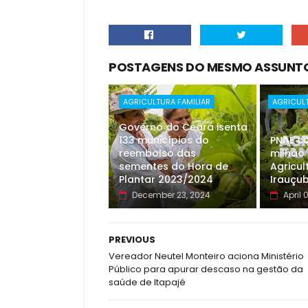
POSTAGENS DO MESMO ASSUNT
AGRICULTURA FAMILIAR
AGRICULT
Governo do Ceará isenta
133 municípios do
PNAE co
reembolso das
milhão
sementes do Hora de
Agricul
Plantar 2023/2024
Irauçu
December 23, 2024
April 
PREVIOUS
Vereador Neutel Monteiro aciona Ministério
Público para apurar descaso na gestão da
saúde de Itapajé