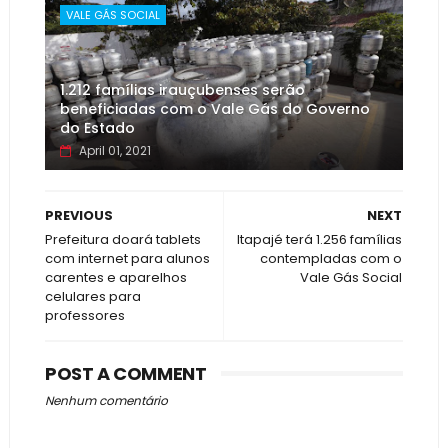
VALE GÁS SOCIAL
1.212 famílias irauçubenses serão
beneficiadas com o Vale Gás do Governo
do Estado
April 01, 2021
PREVIOUS
NEXT
Prefeitura doará tablets
Itapajé terá 1.256 famílias
com internet para alunos
contempladas com o
carentes e aparelhos
Vale Gás Social
celulares para
professores
POST A COMMENT
Nenhum comentário