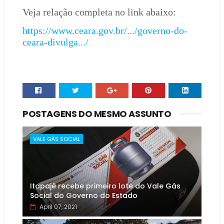
Veja relação completa no link abaixo:
https://www.ceara.gov.br/.../governo-do-
ceara-divulga.../
POSTAGENS DO MESMO ASSUNTO
VALE GÁS SOCIAL
Itapajé recebe primeiro lote do Vale Gás
Social do Governo do Estado
April 07, 2021