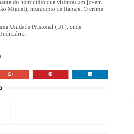
ipante do homicídio que vitimou um jovem
(São Miguel), município de Itapajé. O crime
.
uma Unidade Prisional (UP), onde
Judiciário.
a
O