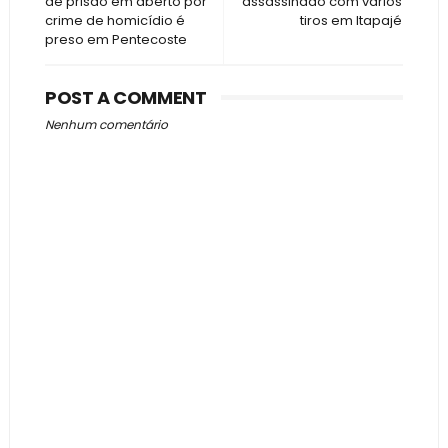
de prisão em aberto por
assassinado com vários
crime de homicídio é
tiros em Itapajé
preso em Pentecoste
POST A COMMENT
Nenhum comentário