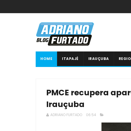
HOME
ITAPAJÉ
IRAUÇUBA
REGIO
PMCE recupera apare
Irauçuba
ADRIANO FURTADO
06:54