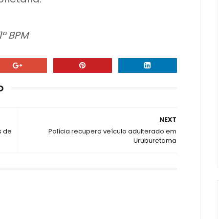
1º BPM
O
NEXT
s de
Polícia recupera veículo adulterado em
Uruburetama