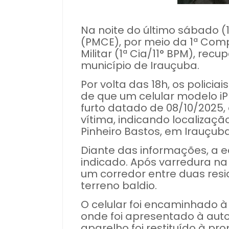
Na noite do último sábado (18
(PMCE), por meio da 1ª Comp
Militar (1ª Cia/11° BPM), rec
município de Irauçuba.
Por volta das 18h, os polici
de que um celular modelo iP
furto datado de 08/10/2025,
vítima, indicando localizaçã
Pinheiro Bastos, em Irauçuba
Diante das informações, a eq
indicado. Após varredura na 
um corredor entre duas res
terreno baldio.
O celular foi encaminhado à
onde foi apresentado à autor
aparelho foi restituído à prop