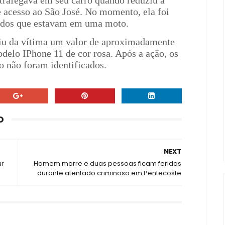
rafegava em seu carro quando reduziu a
e acesso ao São José. No momento, ela foi
ados que estavam em uma moto.
aiu da vítima um valor de aproximadamente
delo IPhone 11 de cor rosa. Após a ação, os
o não foram identificados.
O
NEXT
ur
Homem morre e duas pessoas ficam feridas
durante atentado criminoso em Pentecoste