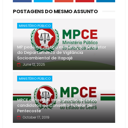
POSTAGENS DO MESMO ASSUNTO
MINISTÉRIO PÚBLICO
MP pede na Justiça exoneração de diretor
do Departamento de Vigilância
Socioambiental de Itapajé
June 12, 2025
MINISTÉRIO PÚBLICO
MPCE consegue impugnação de cinco
candidatos ao Conselho Tutelar de
Pentecoste
October 17, 2019