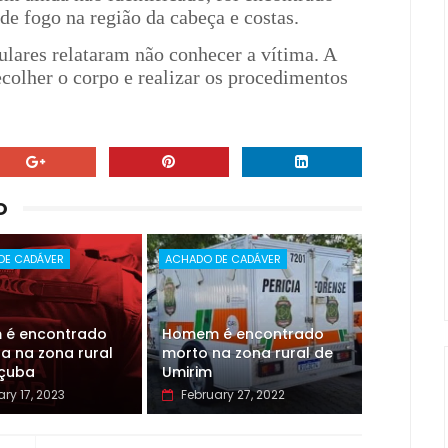
de fogo na região da cabeça e costas.
ulares relataram não conhecer a vítima. A
ecolher o corpo e realizar os procedimentos
O
DE CADÁVER
ACHADO DE CADÁVER
é encontrado
Homem é encontrado
a na zona rural
morto na zona rural de
uçuba
Umirim
ry 17, 2023
February 27, 2022