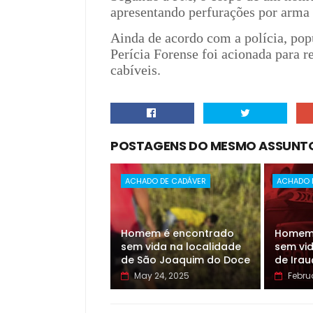
apresentando perfurações por arma 
Ainda de acordo com a polícia, pop
Perícia Forense foi acionada para r
cabíveis.
POSTAGENS DO MESMO ASSUNT
ACHADO DE CADÁVER
ACHADO 
Homem é encontrado
Homem 
sem vida na localidade
sem vid
de São Joaquim do Doce
de Ira
May 24, 2025
Februa