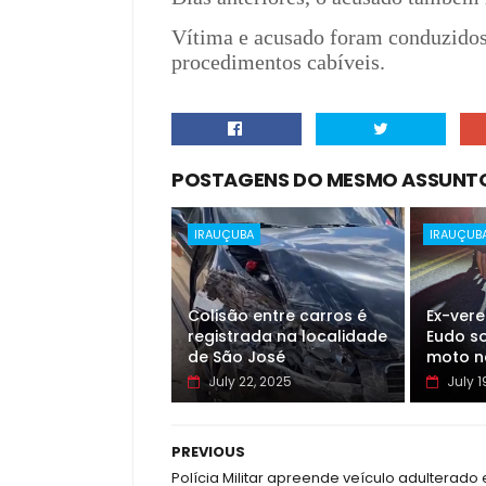
Vítima e acusado foram conduzidos 
procedimentos cabíveis.
POSTAGENS DO MESMO ASSUNT
IRAUÇUBA
IRAUÇUB
Colisão entre carros é
Ex-ver
registrada na localidade
Eudo so
de São José
moto n
July 22, 2025
July 1
PREVIOUS
Polícia Militar apreende veículo adulterado