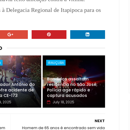
à Delegacia Regional de Itapipoca para os
O
A
IRAUÇUBA
Bandidos assaltam
eador Antônio do
residência no São José;
fre acidente de
Polícia age rápido e
a CE-173
captura acusados
9, 2025
July 18, 2025
NEXT
 em
Homem de 65 anos é encontrado sem vida