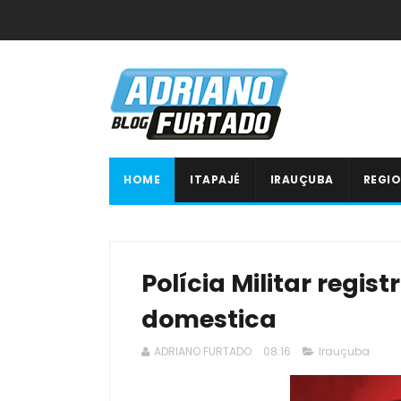
HOME
ITAPAJÉ
IRAUÇUBA
REGIO
Polícia Militar regis
domestica
ADRIANO FURTADO
08:16
Irauçuba