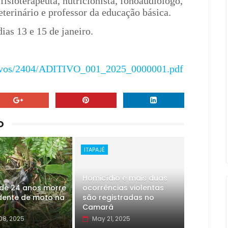
fisioterapeuta, nutricionista, fonoaudiólogo,
eterinário e professor da educação básica.
ias 13 e 15 de janeiro.
quivos/2404/ADITIVO_001_2025_0000001.pdf
O
ITAPAJÉ
Homicídio e mais duas
de 24 anos morre
ocorrências violentas
dente de moto na
são registradas no
Camará
08, 2025
May 21, 2025