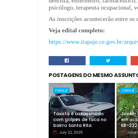
dentista, enfermeiro, farmacêutico, 
psicólogo, terapeuta ocupacional, v
As inscrições acontecerão entre os d
Veja edital completo:
https://www.itapaje.ce.gov.br/ar
POSTAGENS DO MESMO ASSUNT
ITAPAJÉ
ITAPAJÉ
Taxista é assassinado
Jovem 
com golpes de faca no
em aci
bairro Santa Rita
BR-222
July 22, 2025
June 