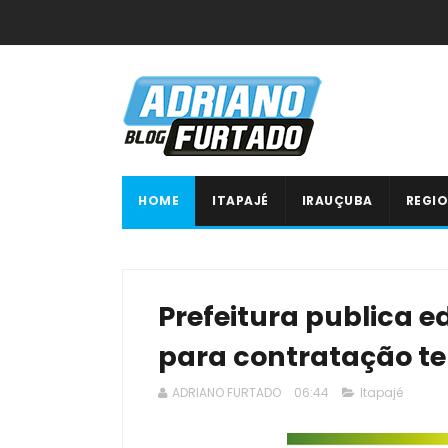
HOME
ITAPAJÉ
IRAUÇUBA
REGIO
Prefeitura publica ed
para contratação te
ADRIANO FURTADO
06:44
Itapajé