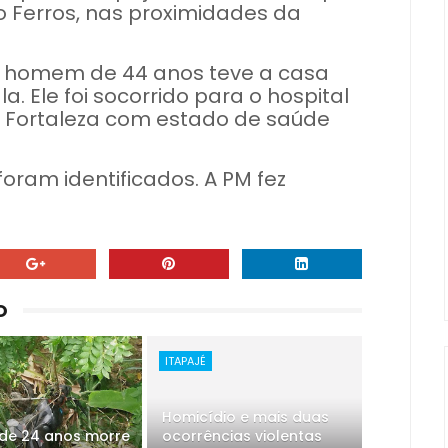
o Ferros, nas proximidades da
um homem de 44 anos teve a casa
la. Ele foi socorrido para o hospital
a Fortaleza com estado de saúde
oram identificados. A PM fez
O
ITAPAJÉ
Homicídio e mais duas
de 24 anos morre
ocorrências violentas