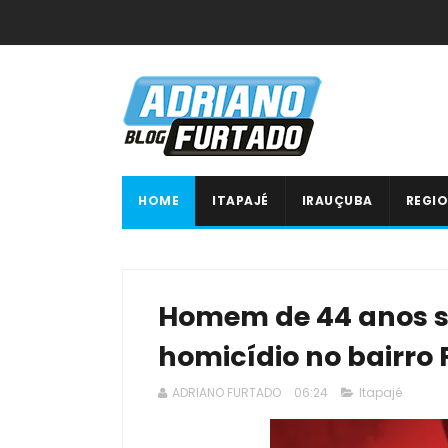
HOME
ITAPAJÉ
IRAUÇUBA
REGIO
Homem de 44 anos so
homicídio no bairro 
ADRIANO FURTADO
06:24
Itapajé