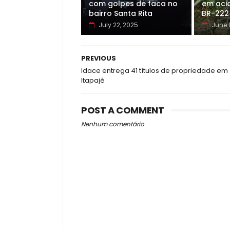
com golpes de faca no
em aci
bairro Santa Rita
BR-222
July 22, 2025
June 
PREVIOUS
Idace entrega 41 títulos de propriedade em
Itapajé
POST A COMMENT
Nenhum comentário