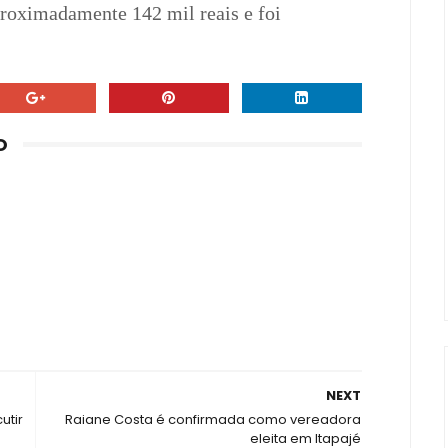
oximadamente 142 mil reais e foi
O
NEXT
utir
Raiane Costa é confirmada como vereadora
eleita em Itapajé