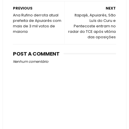
PREVIOUS
NEXT
Ana Rufino derrota atual
Itapajé, Apuiarés, São
prefeita de Apuiarés com
Luís do Curu e
mais de 3 mil votos de
Pentecoste entram no
maioria
radar do TCE após vitória
das oposições
POST A COMMENT
Nenhum comentário