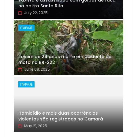
Taxista é assassinado com golpes de faca
no bairro Santa Rita
July 22, 2025
ITAPAJÉ
Jovem de 24 anos morre em acidente de
moto na BR-222
June 08, 2025
ITAPAJÉ
Homicídio e mais duas ocorrências
violentas são registradas no Camará
May 21, 2025