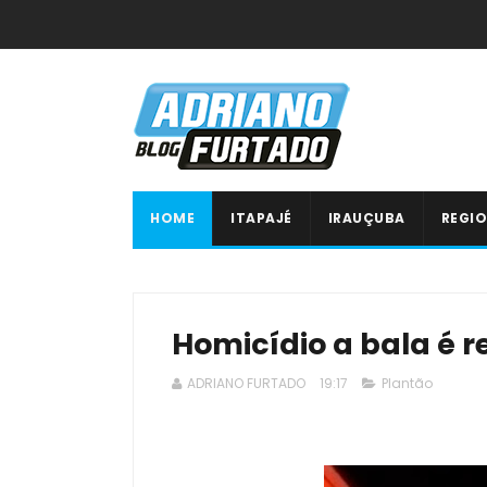
HOME
ITAPAJÉ
IRAUÇUBA
REGIO
Homicídio a bala é r
ADRIANO FURTADO
19:17
Plantão