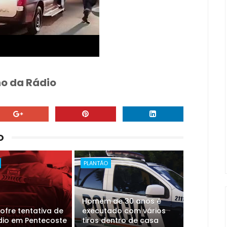
o da Rádio
O
PLANTÃO
Homem de 30 anos é
ofre tentativa de
executado com vários
dio em Pentecoste
tiros dentro de casa