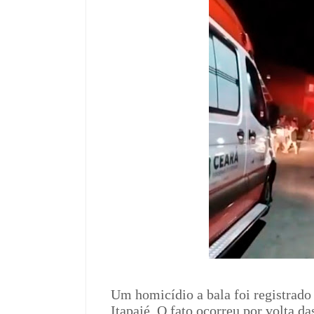
Um homicídio a bala foi registrado 
Itapajé. O fato ocorreu por volta 