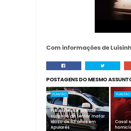
Com informações de Luisinh
POSTAGENS DO MESMO ASSUNT
PLANTÃO
PLANTÃO
Polícia Militar prende
suspeito de tentar matar
idoso de 63 anos em
Casal s
Apuiarés
homicí