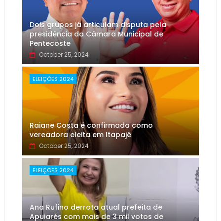
Dois grupos já articulam disputa pela
presidência da Câmara Municipal de
Pentecoste
October 25, 2024
ELEIÇÕES 2024
Raiane Costa é confirmada como
vereadora eleita em Itapajé
October 25, 2024
ELEIÇÕES 2024
Ana Rufino derrota atual prefeita de
Apuiarés com mais de 3 mil votos de