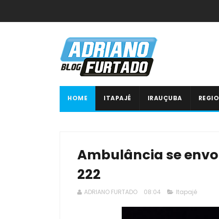
HOME
ITAPAJÉ
IRAUÇUBA
REGIO
Ambulância se envo
222
ADRIANO FURTADO
08:04
Itapajé