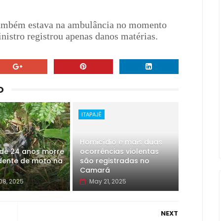
 também estava na ambulância no momento
inistro registrou apenas danos matérias.
O
ITAPAJÉ
Homicídio e mais duas
de 24 anos morre
ocorrências violentas
dente de moto na
são registradas no
Camará
08, 2025
May 21, 2025
NEXT