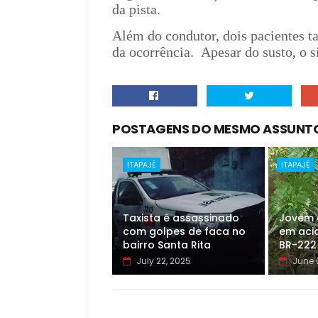
da pista.
Além do condutor, dois pacientes
da ocorrência.
Apesar do susto, o s
POSTAGENS DO MESMO ASSUNT
ITAPAJÉ
ITAPAJÉ
Taxista é assassinado
Jovem 
com golpes de faca no
em aci
bairro Santa Rita
BR-222
July 22, 2025
June 