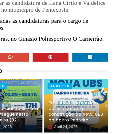
 as candidatura de Ilana Cirilo e Valdelice
e no município de Pentecoste.
das as candidaturas para o cargo de
s.
oras, no Ginásio Poliesportivo O Carneirão.
O
STE
PENTECOSTE
Prefeitura dará ordem
olicial da Serrota
de serviço para
tregue nesta
construção da nova UBS
eira (02)
do bairro Pedreira
1, 2025
April 24, 2025