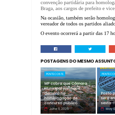
convenção partidária para homologar
Braga, aos cargos de prefeito e vic
Na ocasião, também serão homologa
vereador de todos os partidos aliado
O evento ocorrerá a partir das 17 h
POSTAGENS DO MESMO ASSUNT
PENTECOSTE
PENTECO
MP cobra que Câmara
Municipal justifique
demora na
Posto p
homologação de
será en
concurso público
sexta-f
June 11, 2025
May 0