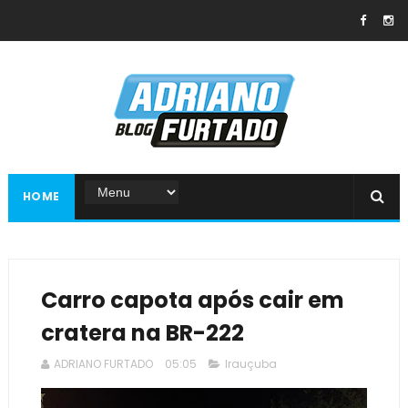
HOME
Carro capota após cair em
cratera na BR-222
ADRIANO FURTADO
05:05
Irauçuba