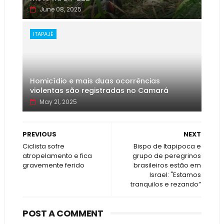
June 08, 2025
ITAPAJÉ
Homicídio e mais duas ocorrências
violentas são registradas no Camará
May 21, 2025
PREVIOUS
NEXT
Ciclista sofre
Bispo de Itapipoca e
atropelamento e fica
grupo de peregrinos
gravemente ferido
brasileiros estão em
Israel: "Estamos
tranquilos e rezando”
POST A COMMENT