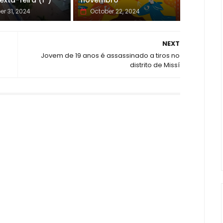
exta-feira (1º)
novembro
er 31, 2024
October 22, 2024
NEXT
Jovem de 19 anos é assassinado a tiros no
distrito de Missí