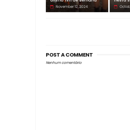
último fim de semana
nesta s
November 12, 2024
Octob
POST A COMMENT
Nenhum comentário