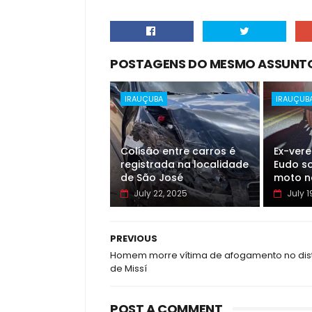
POSTAGENS DO MESMO ASSUNT
IRAUÇUBA
IRAUÇUB
Colisão entre carros é
Ex-ver
registrada na localidade
Eudo so
de São José
moto n
July 22, 2025
July 1
PREVIOUS
Homem morre vítima de afogamento no dist
de Missí
POST A COMMENT