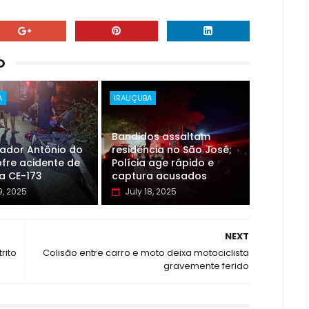
O
A
IRAUÇUBA
Bandidos assaltam
eador Antônio do
residência no São José;
fre acidente de
Polícia age rápido e
a CE-173
captura acusados
9, 2025
July 18, 2025
NEXT
rito
Colisão entre carro e moto deixa motociclista
gravemente ferido