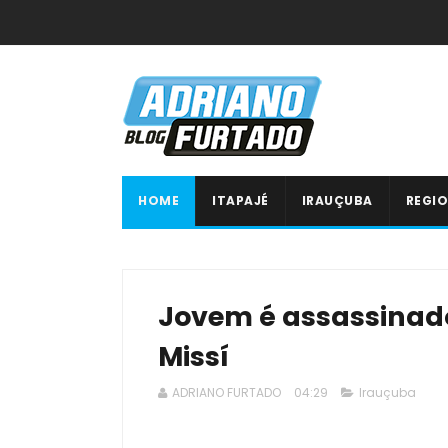
HOME
ITAPAJÉ
IRAUÇUBA
REGIO
Jovem é assassinado 
Missí
ADRIANO FURTADO
04:29
Irauçuba