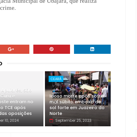
gacia Municipal de Ubajara, que realiza
 crime.
O
CEARÁ
, Apuiarés, São
 Curu e
Idoso morre após sofrer
oste entram no
mal súbito embaixo de
do TCE após
sol forte em Juazeiro do
 das oposições
Norte
er 10, 2024
September 25, 2023