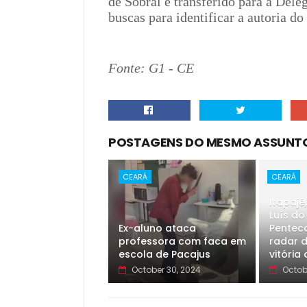
de Sobral e transferido para a Dele
buscas para identificar a autoria do
Fonte: G1 - CE
POSTAGENS DO MESMO ASSUNT
CEARÁ
CEARÁ
Itapajé
Luís do
Ex-aluno ataca
Pentec
professora com faca em
radar 
escola de Pacajus
vitória
October 30, 2024
Octob