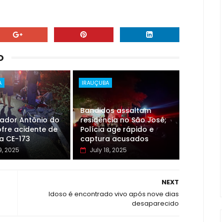
O
A
IRAUÇUBA
Bandidos assaltam
eador Antônio do
residência no São José;
fre acidente de
Polícia age rápido e
a CE-173
captura acusados
9, 2025
July 18, 2025
NEXT
Idoso é encontrado vivo após nove dias
desaparecido