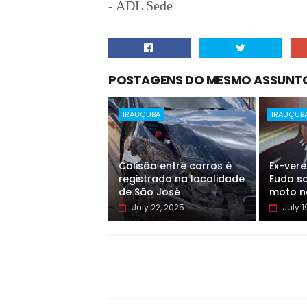
- ADL Sede
POSTAGENS DO MESMO ASSUNT
IRAUÇUBA
IRAUÇUB
Colisão entre carros é
Ex-ver
registrada na localidade
Eudo so
de São José
moto n
July 22, 2025
July 1