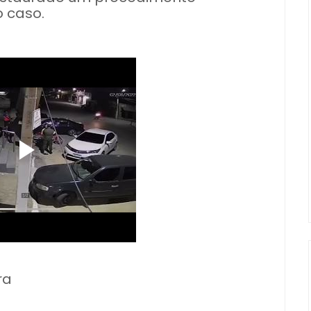
o caso.
ra