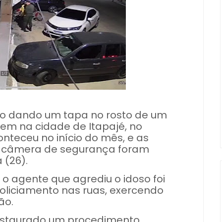
rado dando um tapa no rosto de um
m na cidade de Itapajé, no
onteceu no início do mês, e as
 câmera de segurança foram
 (26).
e o agente que agrediu o idoso foi
policiamento nas ruas, exercendo
ão.
instaurado um procedimento